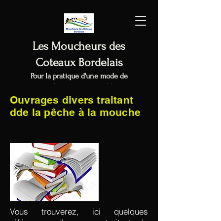
Les Moucheurs des
Coteaux Bordelais
Pour la pratique d'une mode de
pêche
éco-responsable
Ouvrages divers traitant
dde la
pêche
à la mouche
Vous trouverez, ici quelques