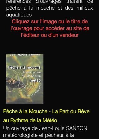
références d'ouvrages traitant de
pêche à la mouche et des milieux
aquatiques
Cliquez sur l'image ou le titre de
l'ouvrage pour
accéder
au site de
l'éditeur ou d'un vendeur
Pêche à la Mouche - La Part du Rêve
au Rythme de la Météo
Un ouvrage de Jean-Louis SANSON
météorologiste et pêcheur à la