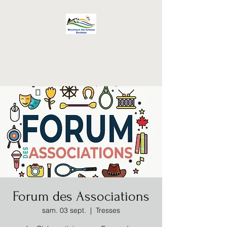
Les Moucheurs des
Coteaux Bordelais
Pour la pratique d'une mode de
pêche
éco-responsable
Forum des Associations
sam. 03 sept.
  |  
Tresses