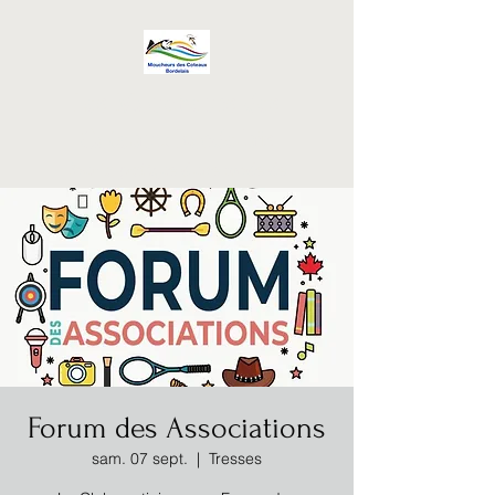
Les Moucheurs des
Coteaux Bordelais
Pour la pratique d'une mode de
pêche
éco-responsable
Forum des Associations
sam. 07 sept.
  |  
Tresses