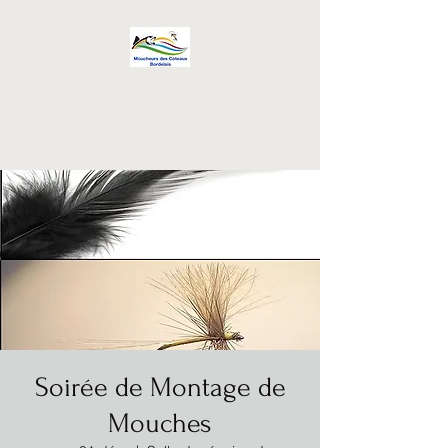
Les Moucheurs des
Coteaux Bordelais
Pour la pratique d'une mode de
pêche
éco-responsable
Soirée de Montage de
Mouches